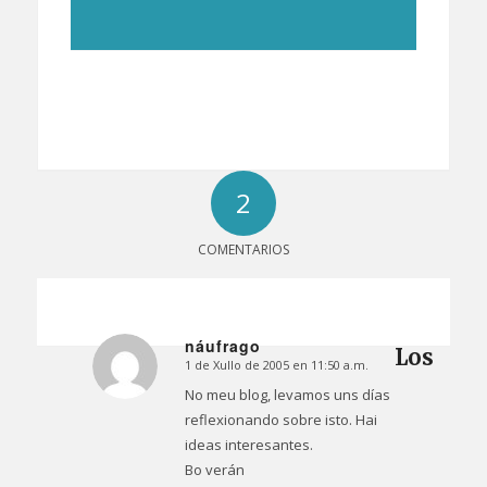
2
COMENTARIOS
náufrago
Los
1 de Xullo de 2005 en 11:50 a.m.
Dice:
No meu blog, levamos uns días
reflexionando sobre isto. Hai
ideas interesantes.
Bo verán