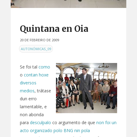
Quintana en Oia
20 DE FEBREIRO DE 2009
EN
AUTONÓMICAS_09
Se foi tal
como
o
contan
hoxe
diversos
medios
, trátase
dun erro
lamentable, e
non abonda
para
desculpalo
co argumento de que
non foi un
acto organizado polo BNG nin pola