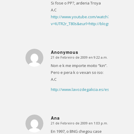
Si fose o PP?, arderia Troya
A.C
http://www.youtube.com/watch?
v=IUTR2r_T80s&eurl=http://blogs.lavozdegali
Anonymous
21 de Febreiro de 2009 en 9:22 a.m.
Dice:
Non e k me importe moito “kin”.
Pero e pera k o vexan so iso:
A.C
http://www.lavozdegalicia.es/especiales2009
Ana
21 de Febreiro de 2009 en 1:03 p.m.
Dice:
En 1997, o BNG chegou case