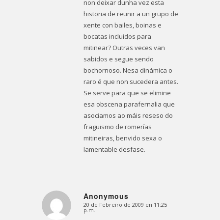
non deixar dunha vez esta
historia de reunir a un grupo de
xente con bailes, boinas e
bocatas incluidos para
mitinear? Outras veces van
sabidos e segue sendo
bochornoso. Nesa dinámica o
raro é que non sucedera antes.
Se serve para que se elimine
esa obscena parafernalia que
asociamos ao máis reseso do
fraguismo de romerías
mitineiras, benvido sexa o
lamentable desfase.
Anonymous
20 de Febreiro de 2009 en 11:25
Dice:
p.m.