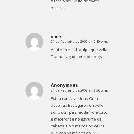
agora o seu xeito de facer
política.
merk
21 de Febreiro de 2009 en 2:19 p.m.
Dice:
Aquí non hai disculpa que valla.
É unha cagada en toda regra.
Anonymous
21 de Febreiro de 2009 en 6:36 p.m.
Dice:
Estou con Ana. Unha Quin-
decencia.Estragaron un vello
soño dun país moderno e culto
e metéronse no estrume de
cabeza. Polo menos os vellos
que van ós mítines do PP