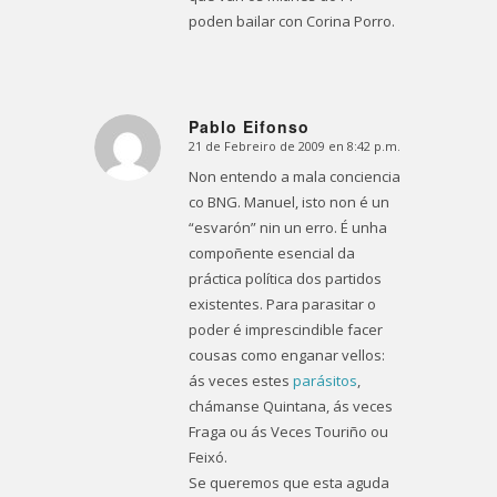
poden bailar con Corina Porro.
Pablo Eifonso
21 de Febreiro de 2009 en 8:42 p.m.
Dice:
Non entendo a mala conciencia
co BNG. Manuel, isto non é un
“esvarón” nin un erro. É unha
compoñente esencial da
práctica política dos partidos
existentes. Para parasitar o
poder é imprescindible facer
cousas como enganar vellos:
ás veces estes
parásitos
,
chámanse Quintana, ás veces
Fraga ou ás Veces Touriño ou
Feixó.
Se queremos que esta aguda