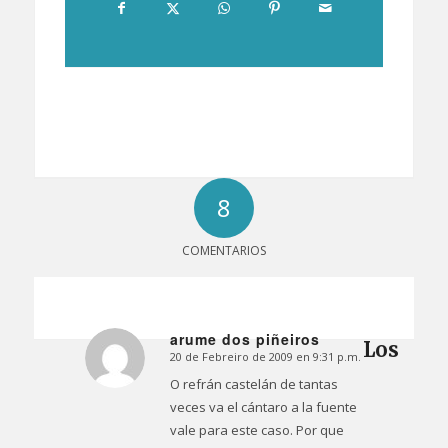
8
COMENTARIOS
arume dos piñeiros
Los
20 de Febreiro de 2009 en 9:31 p.m.
Dice:
O refrán castelán de tantas
veces va el cántaro a la fuente
vale para este caso. Por que