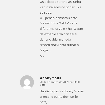
Os politicos sonche asi.Unha
vez instalados no poder….xa
se sabe.
O k pense/pensara k este
“salvador da GaliZa” seria
diferente, xa ve o k hai. O acto
deleznable e xa non sei si
denunciable, menuda
“encerrona”.Tanto criticar a
Fraga….
A.C
Anonymous
20 de Febreiro de 2009 en 11:38
Dice:
p.m.
Hai disculpas k sobran, "meteu
a zoca" e punto (ben se lle
nota)