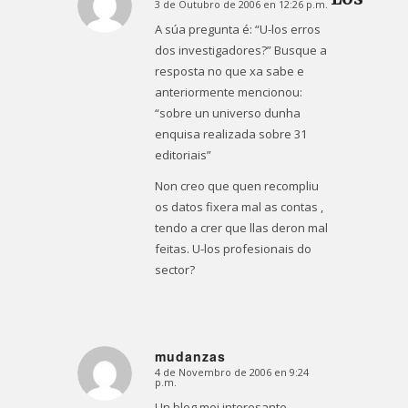
3 de Outubro de 2006 en 12:26 p.m.
Dice:
A súa pregunta é: “U-los erros
dos investigadores?” Busque a
resposta no que xa sabe e
anteriormente mencionou:
“sobre un universo dunha
enquisa realizada sobre 31
editoriais”
Non creo que quen recompliu
os datos fixera mal as contas ,
tendo a crer que llas deron mal
feitas. U-los profesionais do
sector?
mudanzas
4 de Novembro de 2006 en 9:24
Dice:
p.m.
Un blog moi interesante.