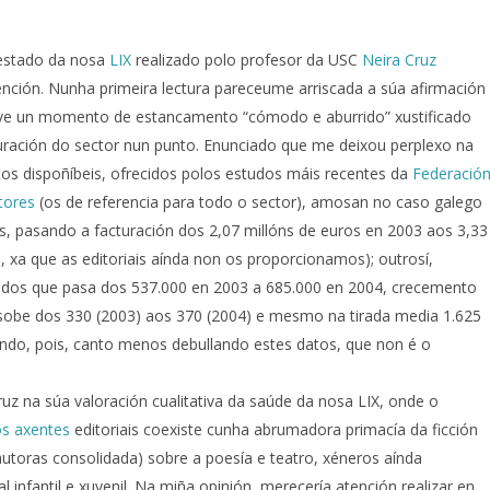
estado da nosa
LIX
realizado polo profesor da USC
Neira Cruz
nción. Nunha primeira lectura pareceume arriscada a súa afirmación
ive un momento de estancamento “cómodo e aburrido” xustificado
turación do sector nun punto. Enunciado que me deixou perplexo na
os dispoñíbeis, ofrecidos polos estudos máis recentes da
Federació
tores
(os de referencia para todo o sector), amosan no caso galego
, pasando a facturación dos 2,07 millóns de euros en 2003 aos 3,33
s, xa que as editoriais aínda non os proporcionamos); outrosí,
ados que pasa dos 537.000 en 2003 a 685.000 en 2004, crecemento
sobe dos 330 (2003) aos 370 (2004) e mesmo na tirada media 1.625
tendo, pois, canto menos debullando estes datos, que non é o
z na súa valoración cualitativa da saúde da nosa LIX, onde o
os
axentes
editoriais coexiste cunha abrumadora primacía da ficción
utoras consolidada) sobre a poesía e teatro, xéneros aínda
l infantil e xuvenil. Na miña opinión, merecería atención realizar en