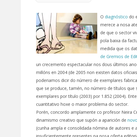
O
diagnóstico
do 
merece a nosa ate
de que o sector v
pola baixa da fac
medida que os dat
de Gremios de Edi
un crecemento espectacular nos dous últimos anos
millóns en 2004 (de 2005 non existen datos oficiai
poderiamos dicir do número de exemplares fabric
que se produce, tamén, no número de títulos que 
exemplares por título (2003) por 1.852 (2004). En
cuantitativo hoxe o maior problema do sector.
Porén, concordo amplamente co profesor Neira Cru
dinamismo creativo que supón a aparición de
nov
(cunha ampla e consolidada nómina de autores e a
insuficientemente presentes na nosa oferta editoria