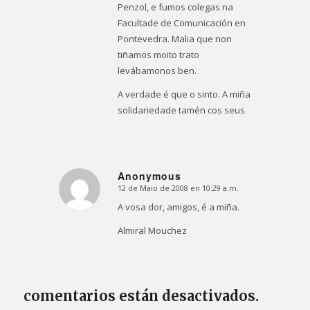
Penzol, e fumos colegas na
Facultade de Comunicación en
Pontevedra. Malia que non
tiñamos moito trato
levábamonos ben.
A verdade é que o sinto. A miña
solidariedade tamén cos seus
Anonymous
12 de Maio de 2008 en 10:29 a.m.
Dice:
A vosa dor, amigos, é a miña.
Almiral Mouchez
comentarios están desactivados.