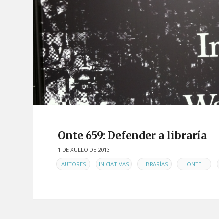
Onte 659: Defender a libraría
1 DE XULLO DE 2013
EN
,
,
,
,
AUTORES
INICIATIVAS
LIBRARÍAS
ONTE