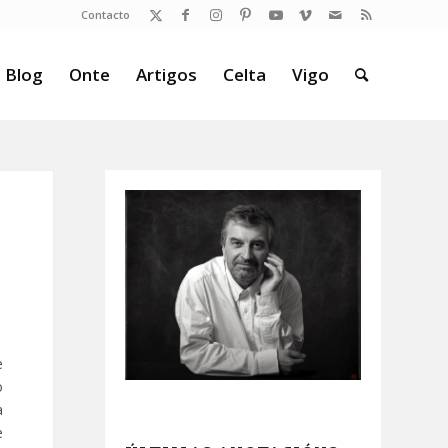
Contacto
 Blog
Onte
Artigos
Celta
Vigo
e
o
a
e