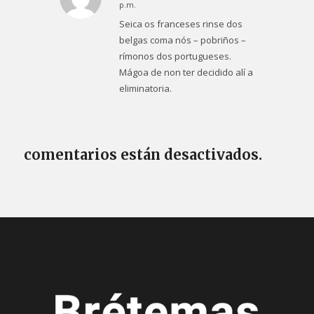
Dice:
p.m.
Seica os franceses rinse dos
belgas coma nós – pobriños –
rímonos dos portugueses.
Mágoa de non ter decidido alí a
eliminatoria.
comentarios están desactivados.