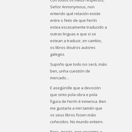
Con todos os meus respectos,
Señor Annonymous, non
entendo qué relación existe
entre o feito de que Ferrín
estea escasamente traducido a
outras linguas e que si se
estean a traducir, en cambio,
os libros doutros autores
galegos.
Supoño que todo iso será, máis
ben, unha cuestión de
mercado…
E asegúrolle que a devoción
que sinto pola obra e pola
figura de Ferrín é inmensa. Ben
me gustaría a min tamén que
os seus libros fosen máis
coñecidos. No mundo enteiro.
Pero -insisto- non encontro a