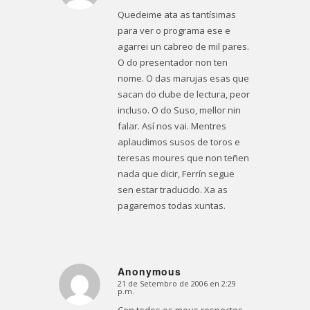
Quedeime ata as tantísimas
para ver o programa ese e
agarrei un cabreo de mil pares.
O do presentador non ten
nome. O das marujas esas que
sacan do clube de lectura, peor
incluso. O do Suso, mellor nin
falar. Así nos vai. Mentres
aplaudimos susos de toros e
teresas moures que non teñen
nada que dicir, Ferrín segue
sen estar traducido. Xa as
pagaremos todas xuntas.
Anonymous
21 de Setembro de 2006 en 2:29
Dice:
p.m.