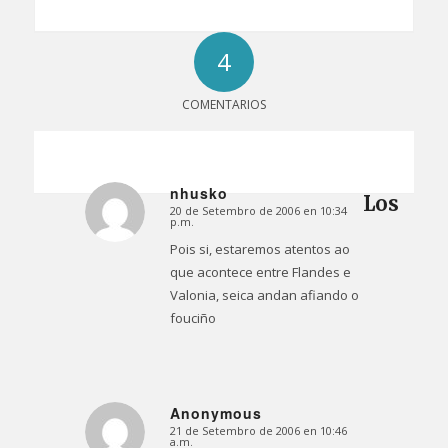
4
COMENTARIOS
nhusko
Los
20 de Setembro de 2006 en 10:34
Dice:
p.m.
Pois si, estaremos atentos ao
que acontece entre Flandes e
Valonia, seica andan afiando o
fouciño
Anonymous
21 de Setembro de 2006 en 10:46
Dice:
a.m.