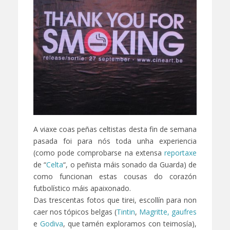
A viaxe coas peñas celtistas desta fin de semana
pasada foi para nós toda unha experiencia
(como pode comprobarse na extensa
reportaxe
de “
Celta
“, o peñista máis sonado da Guarda) de
como funcionan estas cousas do corazón
futbolístico máis apaixonado.
Das trescentas fotos que tirei, escollín para non
caer nos tópicos belgas (
Tintin
,
Magritte,
gaufres
e
Godiva
, que tamén exploramos con teimosía),