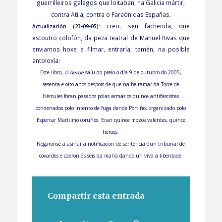
guerrilleiros galegos que loitaban, na Galicia mártir,
contra Atila, contra o Faraón das Españas.
creo, sen fachenda, que
Actualización (23-09-05):
estoutro colofón, da peza teatral de Manuel Rivas que
enviamos hoxe a filmar, entraría, tamén, na posible
antoloxía:
Este libro,
O heroe
saíu do prelo o día 9 de outubro do 2005,
sesenta e oito anos despois de que na beiramar da Torre de
Hércules foran pasados polas armas os quince antifascistas
condenados polo intento de fuga dende Portiño, organizado polo
Espertar Marítimo coruñés. Eran quince mozos valentes, quince
heroes.
Négaronse a asinar a notificación de sentencia dun tribunal de
covardes e caeron ás seis da mañá dando un viva á liberdade.
Compartir esta entrada