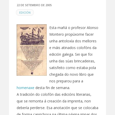
22 DE SETEMBRO DE 2005
EN
EDICIÓN
Esta mañá o profesor Alonso
Montero propúxome facer
unha antoloxía dos mellores
e máis atinados colofóns da
edición galega. Sei que foi
unha das súas brincadeiras,
satisfeito como estaba pola
chegada do novo libro que
nos preparou para a
homenaxe
desta fin de semana.
A tradición do colofón das edicións literarias,
que se remonta á creación da imprenta, non
debería perderse. Esa anotación que se colocaba
de forma caprichosa na última páxina impar dos