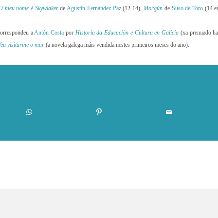
O meu nome é Skywlaker
de
Agustín Fernández Paz
(12-14),
Morgún
de
Suso de Toro
(14 e
 correspondeu a
Antón Costa
por
Historia da Educación e Cultura en Galicia
(xa premiado ha
Veu visitarme o mar
(a novela galega máis vendida nestes primeiros meses do ano).