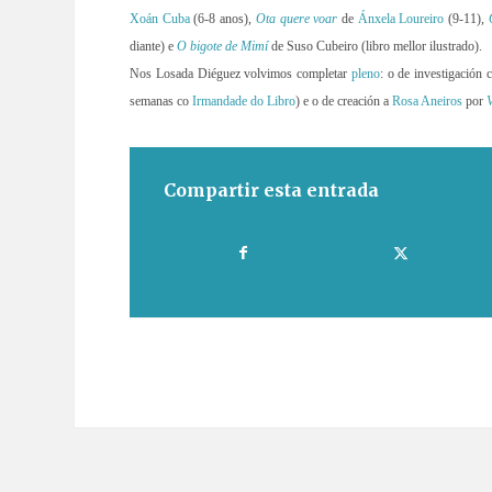
Xoán Cuba
(6-8 anos),
Ota quere voar
de
Ánxela Loureiro
(9-11),
diante) e
O bigote de Mimí
de Suso Cubeiro (libro mellor ilustrado).
Nos Losada Diéguez volvimos completar
pleno
: o de investigación
semanas co
Irmandade do Libro
) e o de creación a
Rosa Aneiros
por
Compartir esta entrada