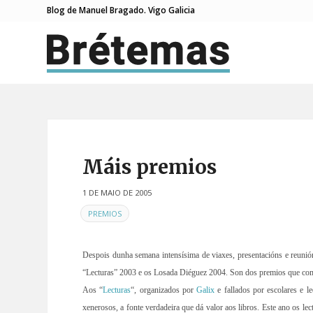
Blog de Manuel Bragado. Vigo Galicia
Máis premios
1 DE MAIO DE 2005
EN
PREMIOS
Despois dunha semana intensísima de viaxes, presentacións e reunió
“Lecturas” 2003 e os Losada Diéguez 2004. Son dos premios que como 
Aos “
Lecturas
“, organizados por
Galix
e fallados por escolares e le
xenerosos, a fonte verdadeira que dá valor aos libros. Este ano os l