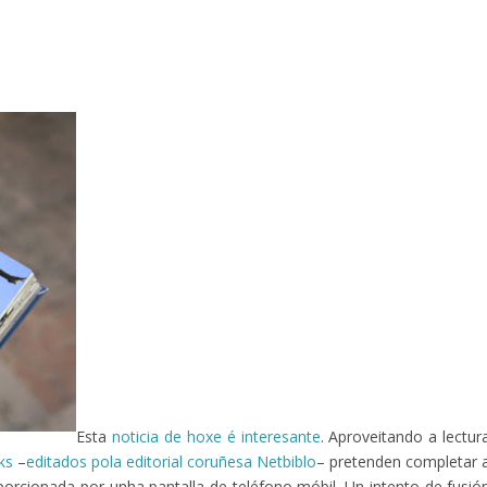
Esta
noticia de hoxe é interesante
. Aproveitando a lectur
ks
–
editados pola editorial coruñesa Netbiblo
– pretenden completar 
oporcionada por unha pantalla de teléfono móbil. Un intento de fusió