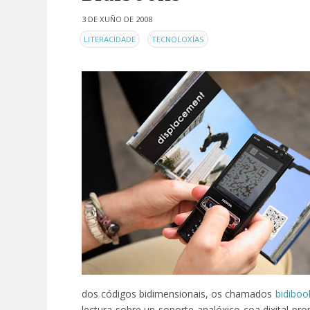
3 DE XUÑO DE 2008
EN
,
LITERACIDADE
TECNOLOXÍAS
dos códigos bidimensionais, os chamados
bidiboo
lectura sobre un soporte analóxico coa dixital pr