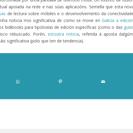
extual apoiada na rede e nas súas aplicacións. Semella que esta nov
sas
de lectura sobre móbiles e o desenvolvemento da conectividad
unha noticia moi significativa de como se move en
Galicia a edició
dos bidibooks para tipoloxías de edición específicas (como o das
guía
hisco rebuscado. Porén,
estoutra noticia
, referida á aposta dalgún
s significativa (polo que ten de tendencia).